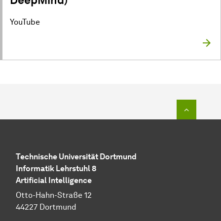
YouTube
To top o
Technische Universität Dortmund
Informatik Lehrstuhl 8
Artificial Intelligence
Otto-Hahn-Straße 12
44227 Dortmund